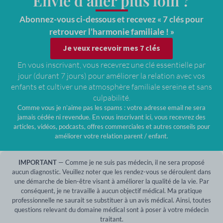
Envie d’aller plus loin ?
Abonnez-vous ci-dessous et recevez « 7 clés pour
retrouver l’harmonie familiale ! »
Je veux recevoir mes 7 clés
En vous inscrivant, vous recevrez une clé essentielle par
jour (durant 7 jours) pour améliorer la relation avec vos
enfants et cultiver une atmosphère familiale sereine et sans
culpabilité.
Comme vous je n’aime pas les spams : votre adresse email ne sera
jamais cédée ni revendue. En vous inscrivant ici, vous recevrez des
articles, vidéos, podcasts, offres commerciales et autres conseils pour
améliorer votre relation parent / enfant.
IMPORTANT
— Comme je ne suis pas médecin, il ne sera proposé
aucun diagnostic. Veuillez noter que les rendez-vous se déroulent dans
une démarche de bien-être visant à améliorer la qualité de la vie. Par
conséquent, je ne travaille à aucun objectif médical. Ma pratique
professionnelle ne saurait se substituer à un avis médical. Ainsi, toutes
questions relevant du domaine médical sont à poser à votre médecin
traitant.