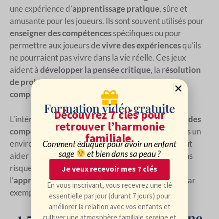
une expérience d’
apprentissage pratique
, sûre et
amusante pour les joueurs. Ils sont souvent utilisés pour
enseigner des compétences
spécifiques ou pour
permettre aux joueurs de
vivre des expériences
qu’ils
ne pourraient pas vivre dans la vie réelle. Ces jeux
aident à
développer la pensée critique
, la r
ésolution
de problèmes
, la
prise de décision
et la
compréhension des concepts abstraits
.
Formation vidéo gratuite
Découvrez 7 clés pour
L’intérêt des jeux de simulation est de
développer des
retrouver l’harmonie
compétences pratiques
et des connaissances dans un
familiale.
environnement sûr. Un jeu de simulation de vol peut
Comment éduquer pour avoir un enfant
sage
et bien dans sa peau ?
aider les joueurs à apprendre à piloter un avion sans
risquer leur vie ou celle des autres. Un jeu permet
Je veux recevoir mes 7 clés
l’
apprentissage
du Code de la route en simulant, par
En vous inscrivant, vous recevrez une clé
exemple, un enfant à vélo ou à pied.
essentielle par jour (durant 7 jours) pour
améliorer la relation avec vos enfants et
1.5 Les jeux éducatifs en ligne
cultiver une atmosphère familiale sereine et