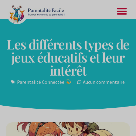
Les différents types de
jeux éducatifs et leur
intérêt
Parentalité Connectée
Aucun commentaire