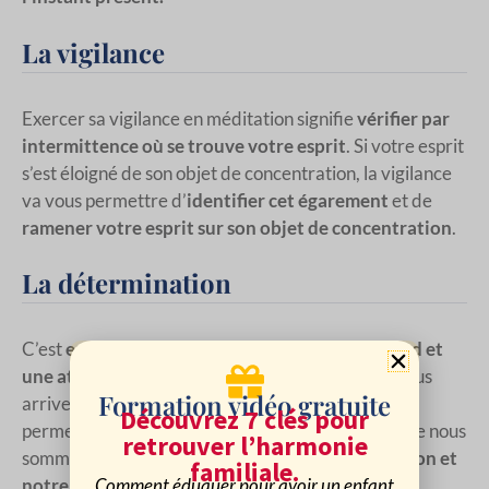
La vigilance
Exercer sa vigilance en méditation signifie
vérifier par
intermittence où se trouve votre esprit
. Si votre esprit
s’est éloigné de son objet de concentration, la vigilance
va vous permettre d’
identifier cet égarement
et de
ramener votre esprit sur son objet de concentration
.
La détermination
C’est
en pratiquant
, et surtout en ayant
un regard et
une attitude bienveillants à notre égard
, que nous
Formation vidéo gratuite
arriverons à développer ces qualités qui nous
Découvrez 7 clés pour
permettent de travailler avec notre esprit. Lorsque nous
retrouver l’harmonie
sommes
débutants en méditation, notre attention et
familiale.
notre vigilance sont faibles
.
Comment éduquer pour avoir un enfant