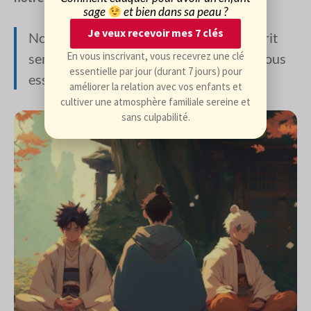
sage
et bien dans sa peau ?
Je veux recevoir mes 7 clés
Nous constatons souvent que notre esprit
En vous inscrivant, vous recevrez une clé
semble plus agité justement parce que nous
essentielle par jour (durant 7 jours) pour
essayons de méditer.
améliorer la relation avec vos enfants et
cultiver une atmosphère familiale sereine et
sans culpabilité.