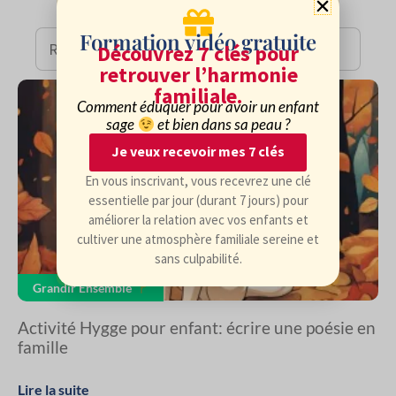
Écriture
Émotion
Émotions
éducation
Formation vidéo gratuite
Découvrez 7 clés pour
retrouver l’harmonie
familiale.
Comment éduquer pour avoir un enfant
sage
et bien dans sa peau ?
Je veux recevoir mes 7 clés
En vous inscrivant, vous recevrez une clé
essentielle par jour (durant 7 jours) pour
améliorer la relation avec vos enfants et
cultiver une atmosphère familiale sereine et
sans culpabilité.
Grandir Ensemble
Activité Hygge pour enfant: écrire une poésie en
famille
Lire la suite