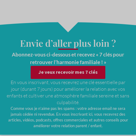
Envie d’aller plus loin ?
Abonnez-vous ci-dessous et recevez « 7 clés pour
retrouver l’harmonie familiale ! »
Je veux recevoir mes 7 clés
En vous inscrivant, vous recevrez une clé essentielle par
jour (durant 7 jours) pour améliorer la relation avec vos
enfants et cultiver une atmosphère familiale sereine et sans
culpabilité.
Comme vous je n’aime pas les spams : votre adresse email ne sera
jamais cédée ni revendue. En vous inscrivant ici, vous recevrez des
articles, vidéos, podcasts, offres commerciales et autres conseils pour
améliorer votre relation parent / enfant.