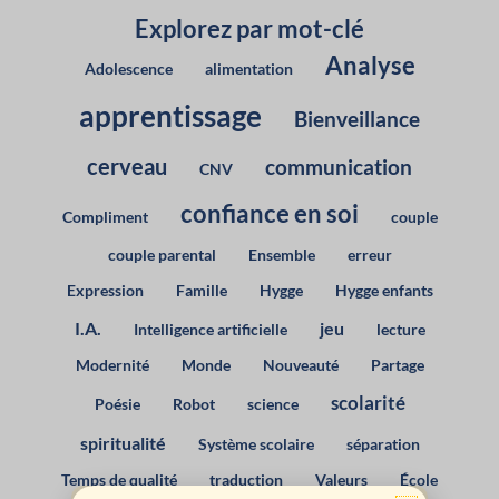
Explorez par mot-clé
Analyse
Adolescence
alimentation
apprentissage
Bienveillance
cerveau
communication
CNV
confiance en soi
Compliment
couple
couple parental
Ensemble
erreur
Expression
Famille
Hygge
Hygge enfants
I.A.
jeu
Intelligence artificielle
lecture
Modernité
Monde
Nouveauté
Partage
scolarité
Poésie
Robot
science
spiritualité
Système scolaire
séparation
Temps de qualité
traduction
Valeurs
École