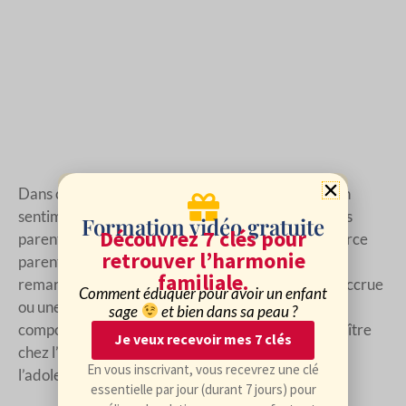
Dans certains cas, les enfants peuvent éprouver un
sentiment de culpabilité pour la séparation de leurs
Formation vidéo gratuite
Découvrez 7 clés pour
parents. Ils peuvent se sentir responsables du divorce
retrouver l’harmonie
parental, même si ce n’est pas le cas. Vous pouvez
familiale.
remarquer des sautes d’humeur, une agressivité accrue
Comment éduquer pour avoir un enfant
ou une régression comportementale. Des
sage
et bien dans sa peau ?
comportements autodestructeurs peuvent apparaître
Je veux recevoir mes 7 clés
chez l’enfant mais plus particulièrement chez
En vous inscrivant, vous recevrez une clé
l’adolescent.
essentielle par jour (durant 7 jours) pour