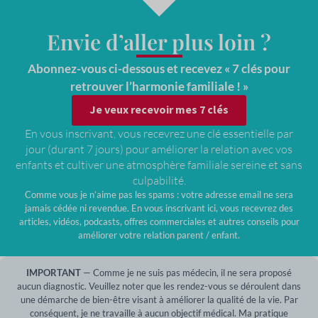
Envie d’aller plus loin ?
Abonnez-vous ci-dessous et recevez « 7 clés pour
retrouver l’harmonie familiale ! »
Je veux recevoir mes 7 clés
En vous inscrivant, vous recevrez une clé essentielle par
jour (durant 7 jours) pour améliorer la relation avec vos
enfants et cultiver une atmosphère familiale sereine et sans
culpabilité.
Comme vous je n’aime pas les spams : votre adresse email ne sera
jamais cédée ni revendue. En vous inscrivant ici, vous recevrez des
articles, vidéos, podcasts, offres commerciales et autres conseils pour
améliorer votre relation parent / enfant.
IMPORTANT
— Comme je ne suis pas médecin, il ne sera proposé
aucun diagnostic. Veuillez noter que les rendez-vous se déroulent dans
une démarche de bien-être visant à améliorer la qualité de la vie. Par
conséquent, je ne travaille à aucun objectif médical. Ma pratique