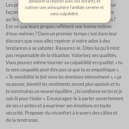
améliorer la relation avec vos enfants et
Les premiers signaux d’alerte se perçoivent dans leur
cultiver une atmosphère familiale sereine et
façon de parler d’eux-mêmes. Quels sont les termes
sans culpabilité.
qu’ils utilisent ? Sont-ils valorisants ou dévalorisants ?
Est-ce que leurs propos reflètent une bonne estime
d’eux-mêmes ? Dans un premier temps c’est dans leur
discours que vous allez repérer si votre ados à des
tendances à se saboter. Rassurez-le. Dites lui qu’il n’est
pas responsable de la situation. Valorisez ses qualités.
Vous pouvez même tourner sa culpabilité en qualité:
« tu
te sens coupable peut-être pas ce que tu es empathique ».
« Ta sensibilité te fait vivre les émotions intensément », « ça
va passer, bientôt les sentiments seront plus apaisés et tu
te construiras un nouvel équilibre , j’ai confiance en toi et je
suis là pour t’aider »
. Encouragez-le à parler ouvertement
de ses craintes et à exprimer ses émotions en toute
sécurité. Proposer du réconfort à travers des câlins et
de la tendresse.