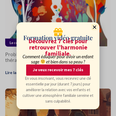
Formation vidéo gratuite
Découvrez 7 clés pour
Le couple parental
retrouver l’harmonie
familiale.
Problèmes de couple ? Envisagez-vous une
Comment éduquer pour avoir un enfant
thérapie ?
sage
et bien dans sa peau ?
Je veux recevoir mes 7 clés
Lire la suite
En vous inscrivant, vous recevrez une clé
essentielle par jour (durant 7 jours) pour
améliorer la relation avec vos enfants et
cultiver une atmosphère familiale sereine et
sans culpabilité.