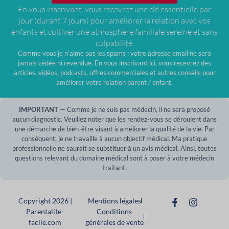
En vous inscrivant, vous recevrez une clé essentielle par
jour (durant 7 jours) pour améliorer la relation avec vos
enfants et cultiver une atmosphère familiale sereine et sans
culpabilité.
Comme vous je n’aime pas les spams : votre adresse email ne sera
jamais cédée ni revendue. En vous inscrivant ici, vous recevrez des
articles, vidéos, podcasts, offres commerciales et autres conseils pour
améliorer votre relation parent / enfant.
IMPORTANT
— Comme je ne suis pas médecin, il ne sera proposé
aucun diagnostic. Veuillez noter que les rendez-vous se déroulent dans
une démarche de bien-être visant à améliorer la qualité de la vie. Par
conséquent, je ne travaille à aucun objectif médical. Ma pratique
professionnelle ne saurait se substituer à un avis médical. Ainsi, toutes
questions relevant du domaine médical sont à poser à votre médecin
traitant.
Copyright 2026 |
Mentions légales
Parentalite-
Conditions
facile.com
générales de vente